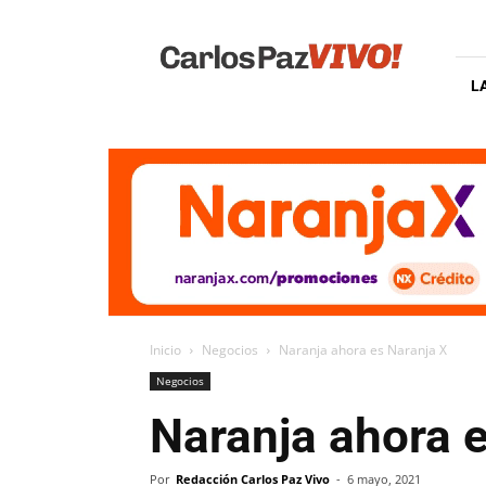
Carlos
Paz
Vivo
L
Inicio
Negocios
Naranja ahora es Naranja X
Negocios
Naranja ahora 
Por
Redacción Carlos Paz Vivo
-
6 mayo, 2021