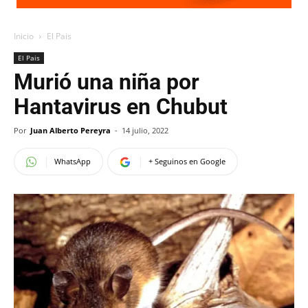
Inicio
El Pais
El Pais
Murió una niña por
Hantavirus en Chubut
Por
Juan Alberto Pereyra
-
14 julio, 2022
WhatsApp
+ Seguinos en Google