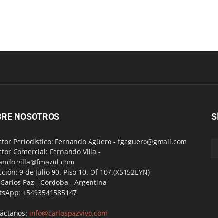
BRE NOSOTROS
S
ctor Periodístico: Fernando Agüero -
fgaguero@gmail.com
ctor Comercial: Fernando Villa -
ando.villa@fmazul.com
cción: 9 de Julio 90. Piso 10. Of 107.(X5152EYN)
a Carlos Paz - Córdoba - Argentina
tsApp: +5493541585147
áctanos:
info@carlospazvivo.com