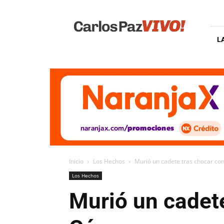
Carlos
Paz
Vivo
L
Inicio
Los Hechos
Murió un cadete tras chocar co
Los Hechos
Murió un cadet