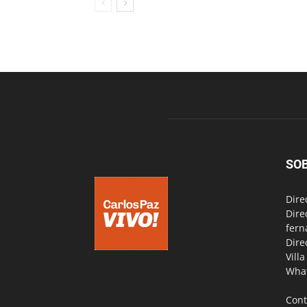
SO
Dire
Dire
fern
Dire
Vill
Wha
Cont