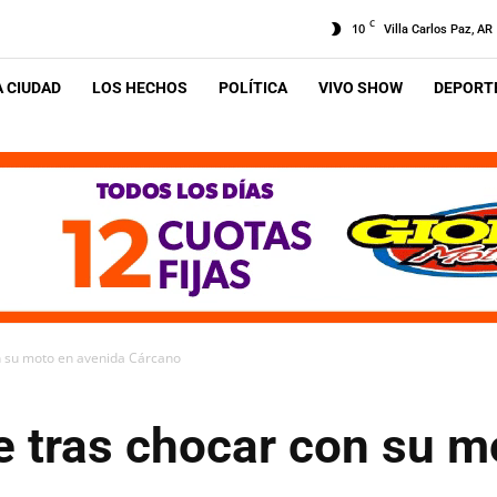
C
10
Villa Carlos Paz, AR
A CIUDAD
LOS HECHOS
POLÍTICA
VIVO SHOW
DEPORTE
n su moto en avenida Cárcano
e tras chocar con su m