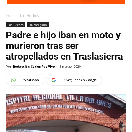
Inicio
Los Hechos
Los Hechos
Sin categoría
Padre e hijo iban en moto y
murieron tras ser
atropellados en Traslasierra
Por
Redacción Carlos Paz Vivo
-
8 marzo, 2020
WhatsApp
+ Seguinos en Google