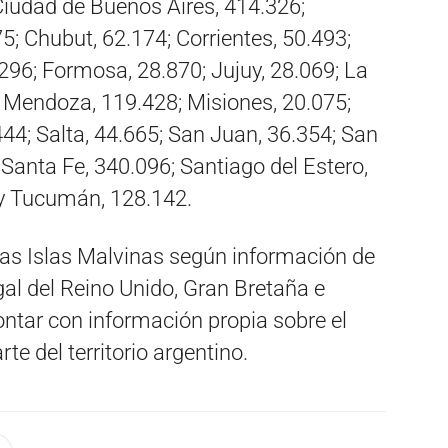
Ciudad de Buenos Aires, 414.326;
; Chubut, 62.174; Corrientes, 50.493;
296; Formosa, 28.870; Jujuy, 28.069; La
; Mendoza, 119.428; Misiones, 20.075;
44; Salta, 44.665; San Juan, 36.354; San
 Santa Fe, 340.096; Santiago del Estero,
 y Tucumán, 128.142.
las Islas Malvinas según información de
gal del Reino Unido, Gran Bretaña e
ontar con información propia sobre el
te del territorio argentino.