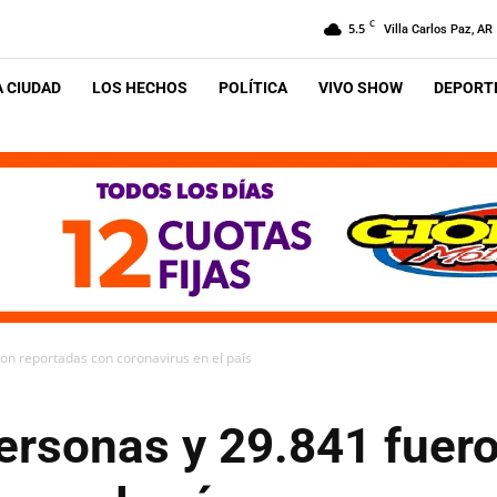
C
5.5
Villa Carlos Paz, AR
A CIUDAD
LOS HECHOS
POLÍTICA
VIVO SHOW
DEPORTE
on reportadas con coronavirus en el país
ersonas y 29.841 fuer