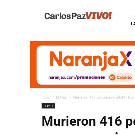
Carlos
Paz
Vivo
L
Inicio
El Pais
Murieron 416 personas y 29.841 fuer
El Pais
Murieron 416 p