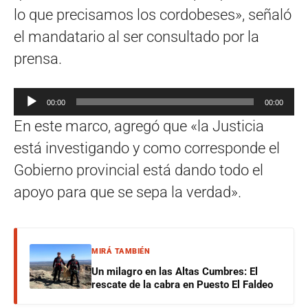
lo que precisamos los cordobeses», señaló
el mandatario al ser consultado por la
prensa.
Reproductor
00:00
00:00
de
En este marco, agregó que «la Justicia
audio
está investigando y como corresponde el
Gobierno provincial está dando todo el
apoyo para que se sepa la verdad».
MIRÁ TAMBIÉN
Un milagro en las Altas Cumbres: El
rescate de la cabra en Puesto El Faldeo