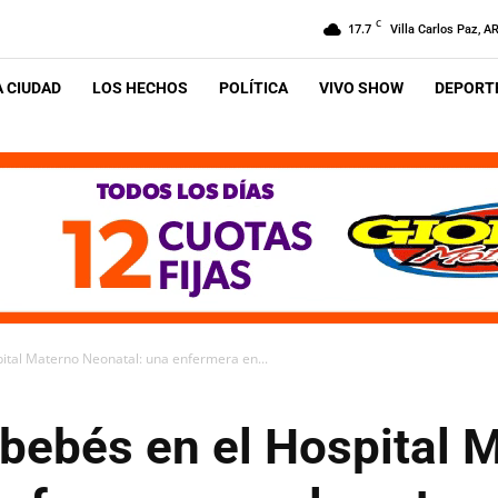
C
17.7
Villa Carlos Paz, A
A CIUDAD
LOS HECHOS
POLÍTICA
VIVO SHOW
DEPORTE
ital Materno Neonatal: una enfermera en...
 bebés en el Hospital 