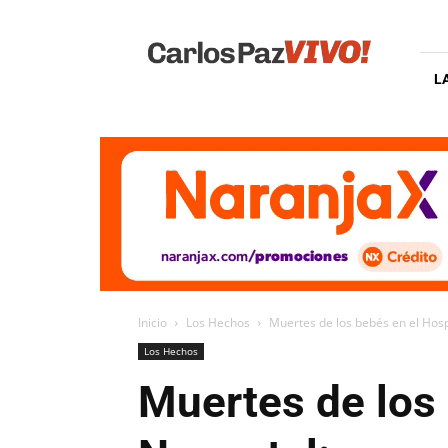
Carlos
Paz
Vivo
L
Inicio
Los Hechos
Muertes de los bebés en el Hosp
Los Hechos
Muertes de los