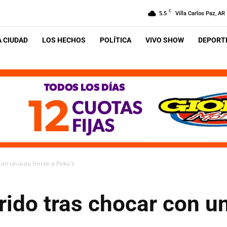
C
5.5
Villa Carlos Paz, AR
A CIUDAD
LOS HECHOS
POLÍTICA
VIVO SHOW
DEPORTE
con un auto frente a Peko´s
rido tras chocar con un