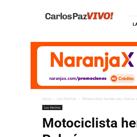
Carlos
Paz
Vivo
L
Inicio
Los Hechos
Motociclista herido tras chocar 
Los Hechos
Motociclista he