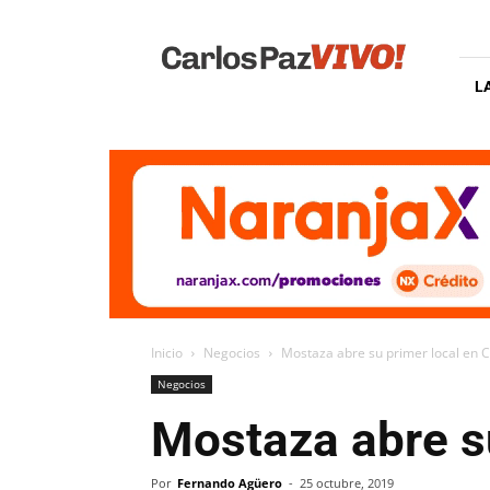
Carlos
Paz
Vivo
L
Inicio
Negocios
Mostaza abre su primer local en C
Negocios
Mostaza abre su
Por
Fernando Agüero
-
25 octubre, 2019