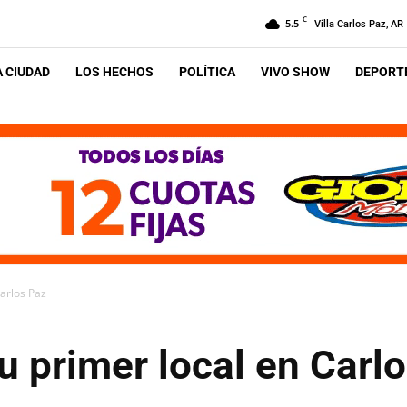
C
5.5
Villa Carlos Paz, AR
A CIUDAD
LOS HECHOS
POLÍTICA
VIVO SHOW
DEPORTE
arlos Paz
 primer local en Carl