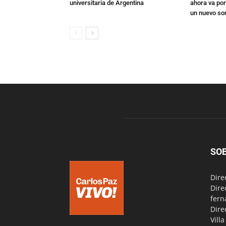
universitaria de Argentina
ahora va por
un nuevo so
SO
Dire
Dire
fern
Dire
Vill