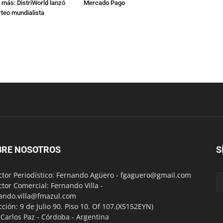
 más: DistriWorld lanzó
Mercado Pago
rteo mundialista
BRE NOSOTROS
S
ctor Periodístico: Fernando Agüero -
fgaguero@gmail.com
ctor Comercial: Fernando Villa -
ando.villa@fmazul.com
cción: 9 de Julio 90. Piso 10. Of 107.(X5152EYN)
a Carlos Paz - Córdoba - Argentina