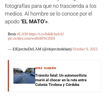
fotografías para que no trascienda a los
medios. Al hombre se lo conoce por el
apodo
‘EL MATO'»
.
Besis
#LAM
https://t.co/b4dlcbz6Af
pic.twitter.com/wd0rIHW2HH
— ElEjercitoDeLAM (@elejercitodelam)
October 9, 2023
MIRÁ TAMBIÉN
Tránsito fatal: Un automovilista
murió al chocar en la ruta entre
Colonia Tirolesa y Córdoba