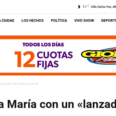
C
7.1
Villa Carlos Paz, A
A CIUDAD
LOS HECHOS
POLÍTICA
VIVO SHOW
DEPORTE
«lanzador de huevos» serial
la María con un «lanza