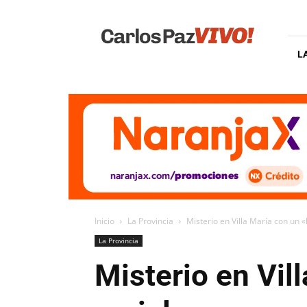
Carlos
Paz
Vivo
L
Inicio
La Provincia
Misterio en Villa María con un 
La Provincia
Misterio en Vil