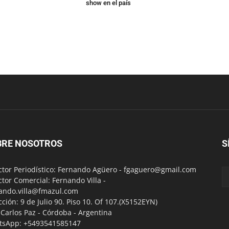
show en el país
BRE NOSOTROS
S
ctor Periodístico: Fernando Agüero -
fgaguero@gmail.com
ctor Comercial: Fernando Villa -
ando.villa@fmazul.com
cción: 9 de Julio 90. Piso 10. Of 107.(X5152EYN)
a Carlos Paz - Córdoba - Argentina
tsApp: +5493541585147