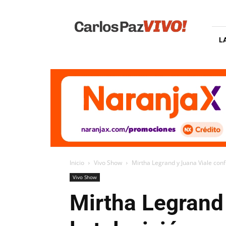
Carlos
Paz
Vivo
L
Inicio
Vivo Show
Mirtha Legrand y Juana Viale confi
Vivo Show
Mirtha Legrand 