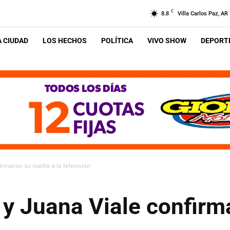
C
8.8
Villa Carlos Paz, AR
A CIUDAD
LOS HECHOS
POLÍTICA
VIVO SHOW
DEPORTE
rmaron su vuelta a la televisión
y Juana Viale confirma