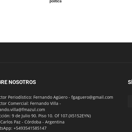
política
BRE NOSOTROS
S
ctor Periodístico: Fernando Agüero -
fgaguero@gmail.com
ctor Comercial: Fernando Villa -
ando.villa@fmazul.com
cción: 9 de Julio 90. Piso 10. Of 107.(X5152EYN)
a Carlos Paz - Córdoba - Argentina
tsApp: +5493541585147