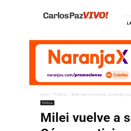
Carlos
Paz
Vivo
L
Inicio
Política
Milei vuelve a sortear su sueldo y 
Política
Milei vuelve a 