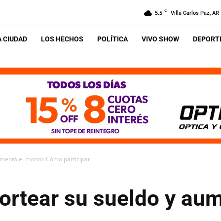
C
5.5
Villa Carlos Paz, AR
A CIUDAD
LOS HECHOS
POLÍTICA
VIVO SHOW
DEPORTE
aumentó el monto: Cómo participar
sortear su sueldo y au