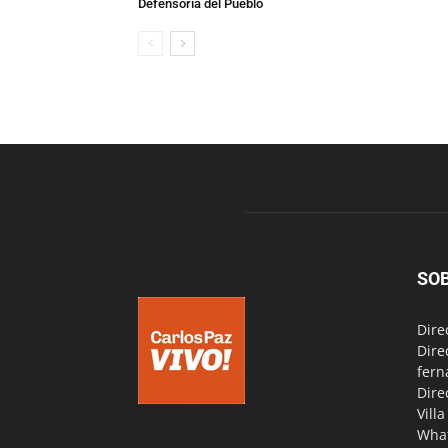
Defensoría del Pueblo
SO
Dire
Dire
fern
Dire
Vill
Wha