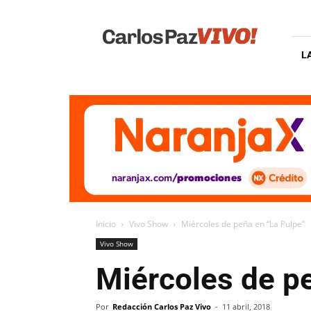
Carlos
Paz
Vivo
L
Inicio
Vivo Show
Miércoles de peña en “La Pulpe”
Vivo Show
Miércoles de p
Por
Redacción Carlos Paz Vivo
-
11 abril, 2018