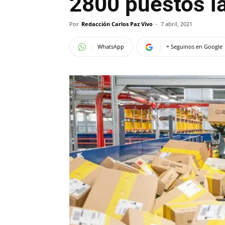
2800 puestos l
Por
Redacción Carlos Paz Vivo
-
7 abril, 2021
WhatsApp
+ Seguinos en Google