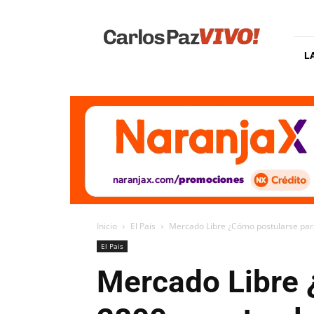
Carlos
Paz
Vivo
L
Inicio
El Pais
Mercado Libre ¿Cómo postularse para
El Pais
Mercado Libre 