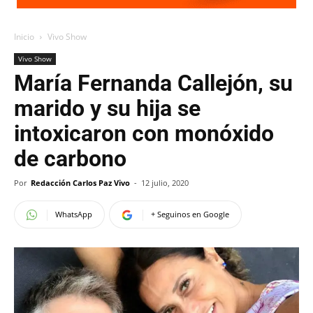
Inicio
Vivo Show
Vivo Show
María Fernanda Callejón, su
marido y su hija se
intoxicaron con monóxido
de carbono
Por
Redacción Carlos Paz Vivo
-
12 julio, 2020
WhatsApp
+ Seguinos en Google