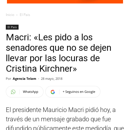
Inicio
El Pais
El Pais
Macri: «Les pido a los
senadores que no se dejen
llevar por las locuras de
Cristina Kirchner»
Por
Agencia Telam
-
28 mayo, 2018
WhatsApp
+ Seguinos en Google
El presidente Mauricio Macri pidió hoy, a
través de un mensaje grabado que fue
difundido públicamente este mediodía, que