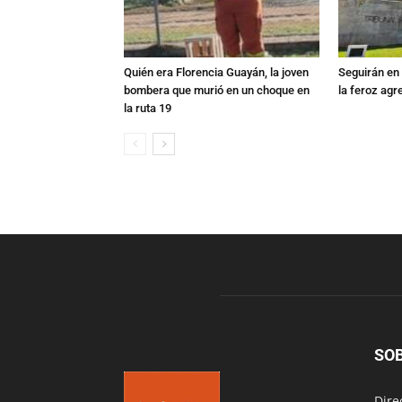
Quién era Florencia Guayán, la joven
Seguirán en 
bombera que murió en un choque en
la feroz agr
la ruta 19
SO
Dire