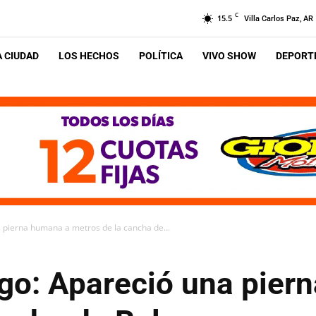
C
15.5
Villa Carlos Paz, AR
A CIUDAD
LOS HECHOS
POLÍTICA
VIVO SHOW
DEPORTE
 pierna humana a metros de la cancha de...
go: Apareció una pier