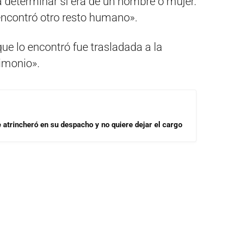
rá determinar si era de un hombre o mujer.
 encontró otro resto humano».
ue lo encontró fue trasladada a la
timonio».
se atrincheró en su despacho y no quiere dejar el cargo