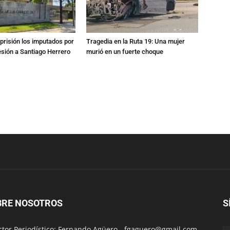
prisión los imputados por
Tragedia en la Ruta 19: Una mujer
esión a Santiago Herrero
murió en un fuerte choque
BRE NOSOTROS
S
ctor Periodístico: Fernando Agüero -
fgaguero@gmail.com