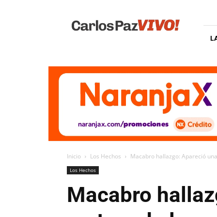
Carlos
Paz
Vivo
L
Inicio
Los Hechos
Macabro hallazgo: Apareció una
Los Hechos
Macabro hallaz