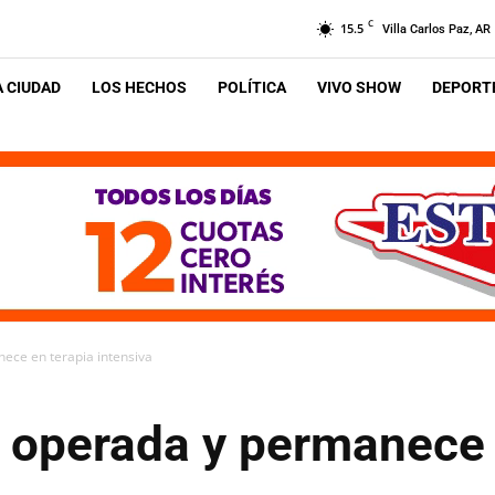
C
15.5
Villa Carlos Paz, AR
A CIUDAD
LOS HECHOS
POLÍTICA
VIVO SHOW
DEPORTE
ece en terapia intensiva
e operada y permanece 