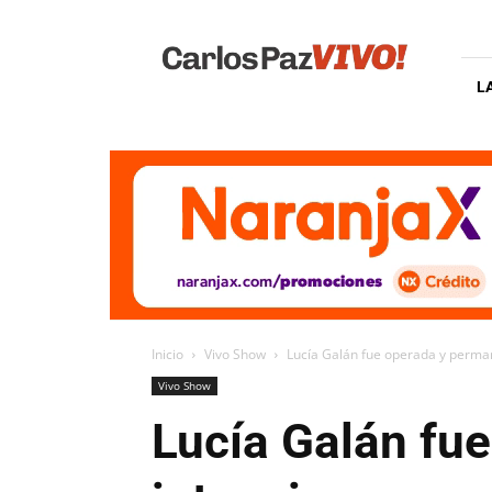
Carlos
Paz
Vivo
L
Inicio
Vivo Show
Lucía Galán fue operada y perman
Vivo Show
Lucía Galán fu