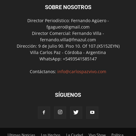
SOBRE NOSOTROS
Director Periodístico: Fernando Agüero -
fgaguero@gmail.com
Director Comercial: Fernando Villa -
fernando.villa@fmazul.com
Dirección: 9 de Julio 90. Piso 10. Of 107.(X5152EYN)
Villa Carlos Paz - Córdoba - Argentina
WhatsApp: +5493541585147
Contáctanos:
info@carlospazvivo.com
SÍGUENOS
Ultimas Noticias
Los Hechos
La Ciudad
Vivo Show
Política