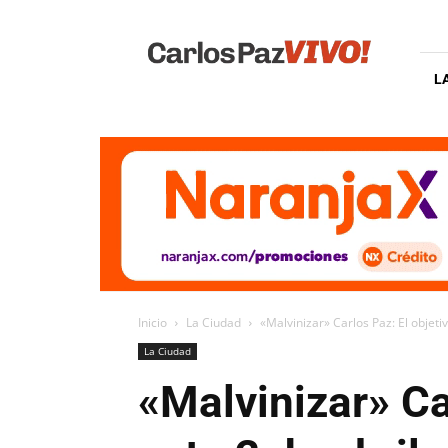
Carlos
Paz
Vivo
L
Inicio
La Ciudad
«Malvinizar» Carlos Paz: El objetiv
La Ciudad
«Malvinizar» Ca