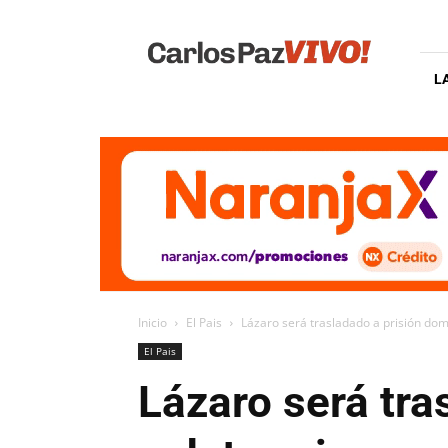
Carlos
Paz
Vivo
L
Inicio
El Pais
Lázaro será trasladado a prisión domi
El Pais
Lázaro será tra