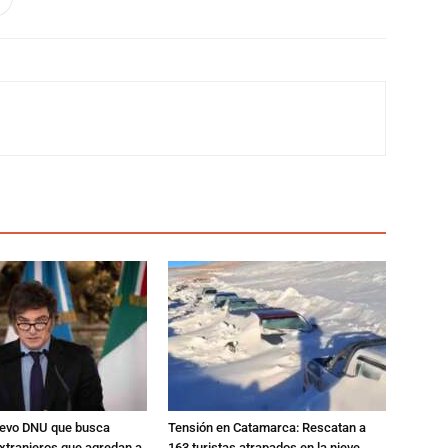
nuevo DNU que busca
Tensión en Catamarca: Rescatan a
xtranjeros que agredan a
163 turistas atrapados en la nieve