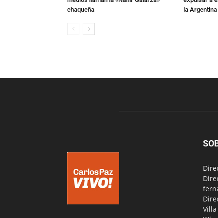
chaqueña
la Argentina
SO
Dire
Dire
fern
Dire
Vill