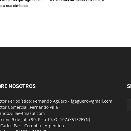
 o a sus símbolos
BRE NOSOTROS
S
ctor Periodístico: Fernando Agüero -
fgaguero@gmail.com
ctor Comercial: Fernando Villa -
ando.villa@fmazul.com
cción: 9 de Julio 90. Piso 10. Of 107.(X5152EYN)
a Carlos Paz - Córdoba - Argentina