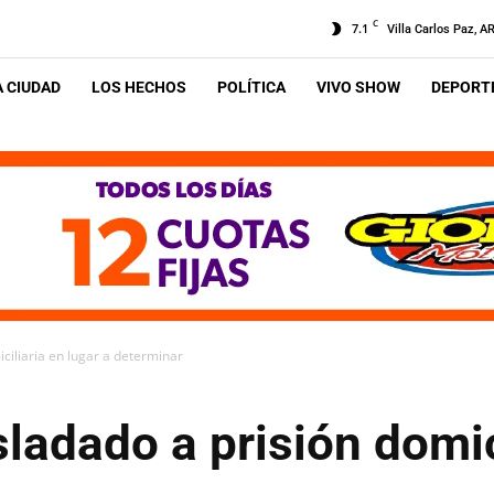
C
7.1
Villa Carlos Paz, A
A CIUDAD
LOS HECHOS
POLÍTICA
VIVO SHOW
DEPORTE
ciliaria en lugar a determinar
sladado a prisión domic