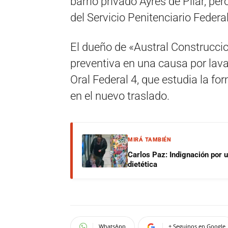
barrio privado Ayres de Pilar, pe
del Servicio Penitenciario Federa
El dueño de «Austral Construccio
preventiva en una causa por lava
Oral Federal 4, que estudia la fo
en el nuevo traslado.
MIRÁ TAMBIÉN
Carlos Paz: Indignación por 
dietética
WhatsApp
+ Seguinos en Google