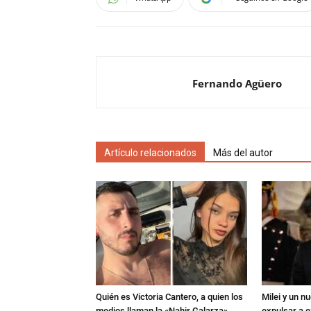
Fernando Agüero
Artículo relacionados
Más del autor
Quién es Victoria Cantero, a quien los
Milei y un 
medios llaman la «Nahir Galarza»
expulsar a e