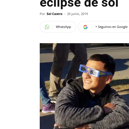
eclipse de sol
Por
Sol Castro
-
26 junio, 2019
WhatsApp
+ Seguinos en Google