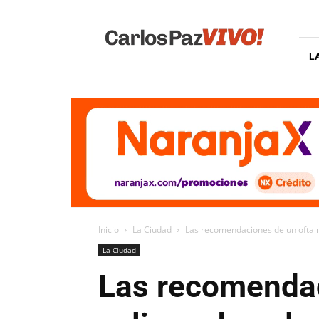
Carlos
Paz
Vivo
L
Inicio
La Ciudad
Las recomendaciones de un oftalm
La Ciudad
Las recomendac