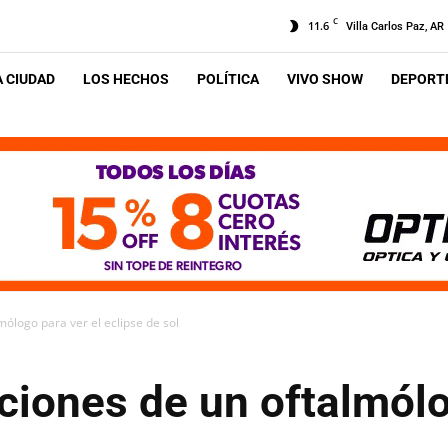
C
11.6
Villa Carlos Paz, AR
A CIUDAD
LOS HECHOS
POLÍTICA
VIVO SHOW
DEPORTE
ólogo para ver el eclipse de sol
iones de un oftalmólog