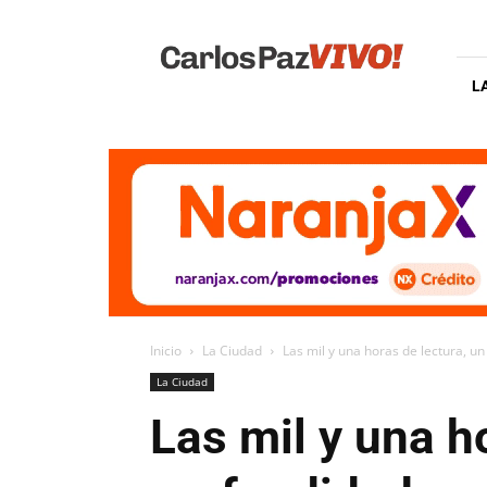
Carlos
Paz
Vivo
L
Inicio
La Ciudad
Las mil y una horas de lectura, u
La Ciudad
Las mil y una h