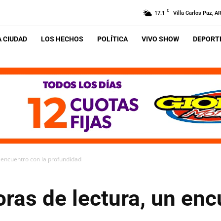
C
17.1
Villa Carlos Paz, A
A CIUDAD
LOS HECHOS
POLÍTICA
VIVO SHOW
DEPORTE
n encuentro con la profundidad
oras de lectura, un enc