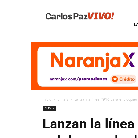
Carlos
Paz
Vivo
L
Inicio
El Pais
Lanzan la línea *910 para el bloqueo
El Pais
Lanzan la línea