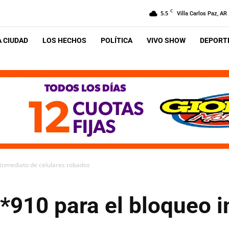
C
5.5
Villa Carlos Paz, AR
A CIUDAD
LOS HECHOS
POLÍTICA
VIVO SHOW
DEPORTE
 inmediato de celulares robados
 *910 para el bloqueo 