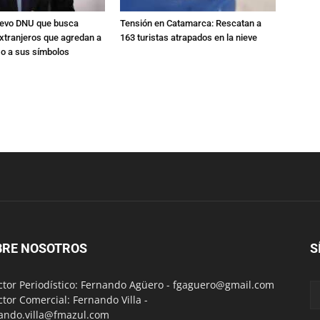
nuevo DNU que busca
Tensión en Catamarca: Rescatan a
xtranjeros que agredan a
163 turistas atrapados en la nieve
 o a sus símbolos
BRE NOSOTROS
S
ctor Periodístico: Fernando Agüero -
fgaguero@gmail.com
ctor Comercial: Fernando Villa -
ando.villa@fmazul.com