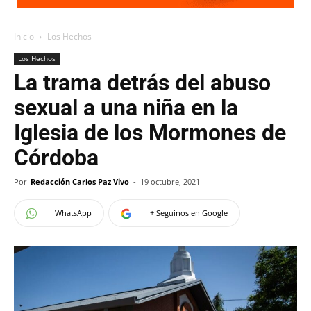
Inicio
Los Hechos
Los Hechos
La trama detrás del abuso
sexual a una niña en la
Iglesia de los Mormones de
Córdoba
Por
Redacción Carlos Paz Vivo
-
19 octubre, 2021
WhatsApp
+ Seguinos en Google