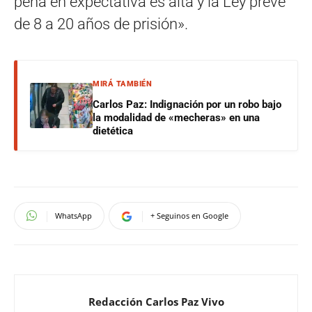
pena en expectativa es alta y la Ley preve
de 8 a 20 años de prisión».
MIRÁ TAMBIÉN
Carlos Paz: Indignación por un robo bajo
la modalidad de «mecheras» en una
dietética
WhatsApp
+ Seguinos en Google
Redacción Carlos Paz Vivo