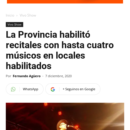
Inicio
Vivo Show
Vivo Show
La Provincia habilitó
recitales con hasta cuatro
músicos en locales
habilitados
Por
Fernando Agüero
-
7 diciembre, 2020
WhatsApp
+ Seguinos en Google