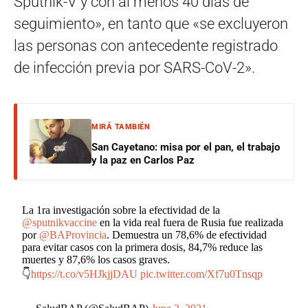
Sputnik-V y con al menos 40 días de
seguimiento», en tanto que «se excluyeron
las personas con antecedente registrado
de infección previa por SARS-CoV-2».
MIRÁ TAMBIÉN
San Cayetano: misa por el pan, el trabajo
y la paz en Carlos Paz
La 1ra investigación sobre la efectividad de la
@sputnikvaccine
en la vida real fuera de Rusia fue realizada
por
@BAProvincia
. Demuestra un 78,6% de efectividad
para evitar casos con la primera dosis, 84,7% reduce las
muertes y 87,6% los casos graves.
👇
https://t.co/v5HJkjjDAU
pic.twitter.com/Xf7u0Tnsqp