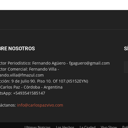
BRE NOSOTROS
S
ctor Periodístico: Fernando Agüero -
fgaguero@gmail.com
ctor Comercial: Fernando Villa -
ando.villa@fmazul.com
cción: 9 de Julio 90. Piso 10. Of 107.(X5152EYN)
a Carlos Paz - Córdoba - Argentina
tsApp: +5493541585147
áctanos:
info@carlospazvivo.com
Ultimas Noticias
Los Hechos
La Ciudad
Vivo Show
Polí