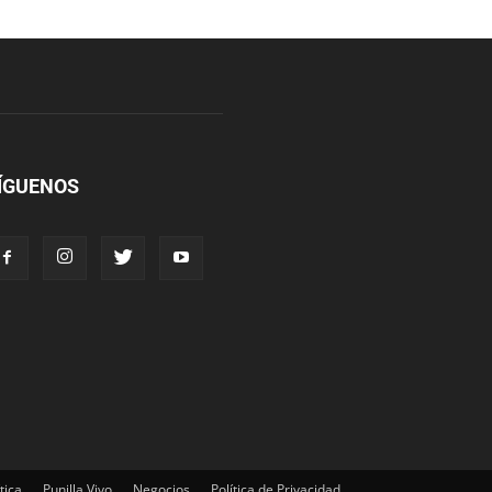
ÍGUENOS
tica
Punilla Vivo
Negocios
Política de Privacidad