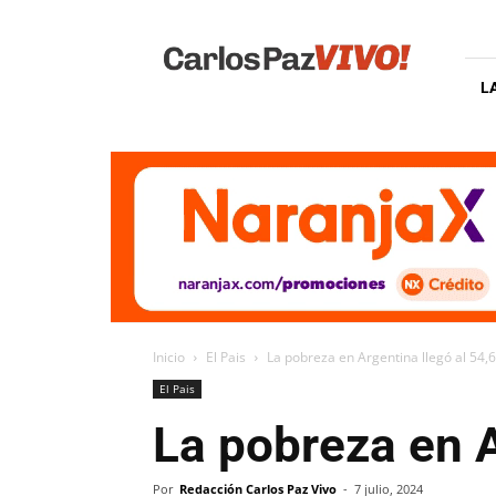
Carlos
Paz
Vivo
L
Inicio
El Pais
La pobreza en Argentina llegó al 54,6
El Pais
La pobreza en A
Por
Redacción Carlos Paz Vivo
-
7 julio, 2024