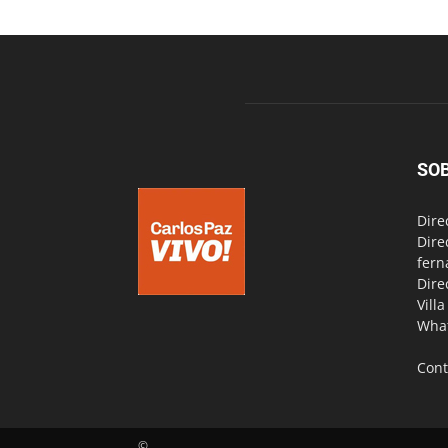
SO
Dire
Dire
fern
Dire
Vill
Wha
Cont
©