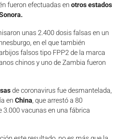
n fueron efectuadas en
otros estados
Sonora.
saron unas 2.400 dosis falsas en un
nnesburgo, en el que también
rbijos falsos tipo FPP2 de la marca
anos chinos y uno de Zambia fueron
lsas
de coronavirus fue desmantelada,
cía en
China
, que arrestó a 80
 3.000 vacunas en una fábrica
ón este resultado, no es más que la