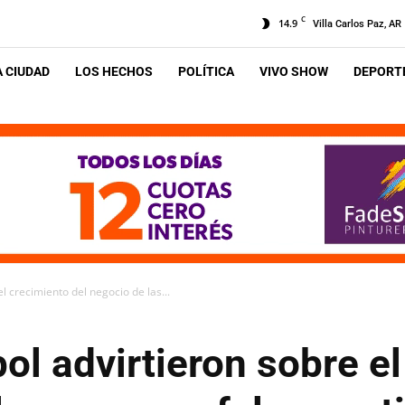
C
14.9
Villa Carlos Paz, AR
A CIUDAD
LOS HECHOS
POLÍTICA
VIVO SHOW
DEPORTE
l crecimiento del negocio de las...
ol advirtieron sobre e