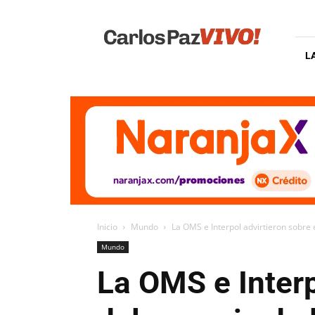
Carlos
Paz
Vivo
L
Inicio
Mundo
La OMS e Interpol advirtieron sobre e
Mundo
La OMS e Interp