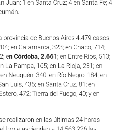
n Juan; 1 en Santa Cruz; 4 en Santa Fe; 4
ucumán.
a provincia de Buenos Aires 4.479 casos;
204; en Catamarca, 323; en Chaco, 714;
2; e
n Córdoba, 2.66
1; en Entre Ríos, 513;
en La Pampa, 165; en La Rioja, 231; en
en Neuquén, 340; en Río Negro, 184; en
San Luis, 435; en Santa Cruz, 81; en
stero, 472; Tierra del Fuego, 40; y en
se realizaron en las últimas 24 horas
del brote ascienden a 14.563.226 las