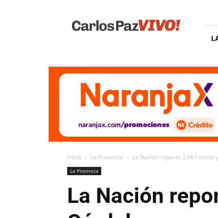
Carlos
Paz
Vivo
L
Inicio
La Provincia
La Nación reportó 2.661 casos
La Provincia
La Nación repo