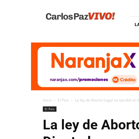
Carlos
Paz
Vivo
L
Inicio
El Pais
La ley de Aborto Legal se aprobó en
El Pais
La ley de Abor