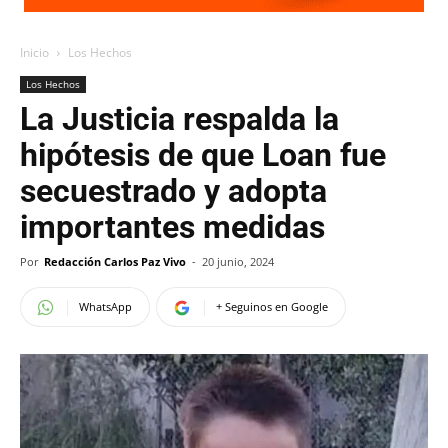
Inicio
Los Hechos
Los Hechos
La Justicia respalda la
hipótesis de que Loan fue
secuestrado y adopta
importantes medidas
Por
Redacción Carlos Paz Vivo
-
20 junio, 2024
WhatsApp
+ Seguinos en Google