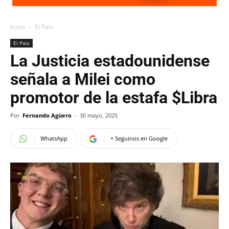
Inicio
El Pais
El Pais
La Justicia estadounidense
señala a Milei como
promotor de la estafa $Libra
Por
Fernando Agüero
-
30 mayo, 2025
WhatsApp
+ Seguinos en Google