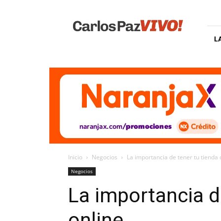
Carlos
Paz
Vivo
L
Inicio
Negocios
La importancia de tener tu tienda 
Negocios
La importancia d
online