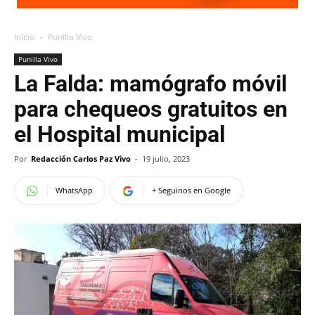
Inicio
Punilla Vivo
Punilla Vivo
La Falda: mamógrafo móvil
para chequeos gratuitos en
el Hospital municipal
Por
Redacción Carlos Paz Vivo
-
19 julio, 2023
WhatsApp
+ Seguinos en Google