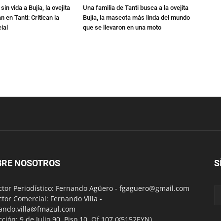
in vida a Bujía, la ovejita
Una familia de Tanti busca a la ovejita
 en Tanti: Critican la
Bujía, la mascota más linda del mundo
ial
que se llevaron en una moto
BRE NOSOTROS
S
ctor Periodístico: Fernando Agüero -
fgaguero@gmail.com
ctor Comercial: Fernando Villa -
ando.villa@fmazul.com
cción: 9 de Julio 90. Piso 10. Of 107.(X5152EYN)