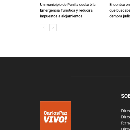
Un municipio de Punilla declaró la
Encontraron s
Emergencia Turística y reducirá
que buscaban
impuestos a alojamientos
demora judic
SO
Dire
Dire
fern
Dire