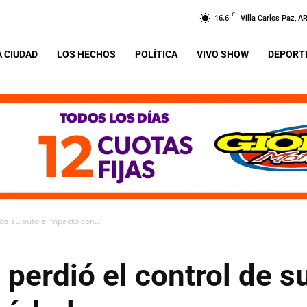
C
16.6
Villa Carlos Paz, A
A CIUDAD
LOS HECHOS
POLÍTICA
VIVO SHOW
DEPORTE
 de su auto e impactó con...
 perdió el control de s