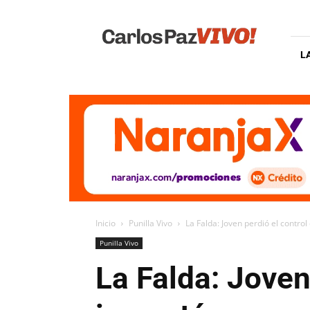
Carlos
Paz
Vivo
L
Inicio
Punilla Vivo
La Falda: Joven perdió el control
Punilla Vivo
La Falda: Joven