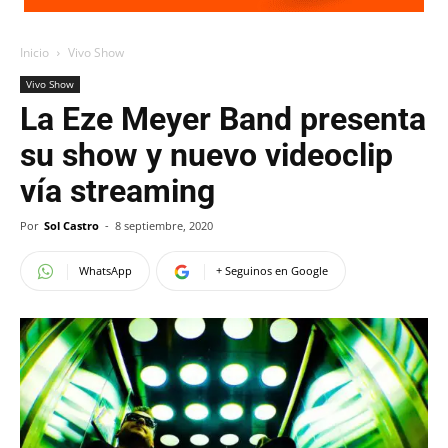
Inicio
Vivo Show
Vivo Show
La Eze Meyer Band presenta
su show y nuevo videoclip
vía streaming
Por
Sol Castro
-
8 septiembre, 2020
WhatsApp
+ Seguinos en Google