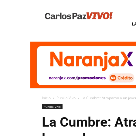
Carlos
Paz
Vivo
L
Inicio
Punilla Vivo
La Cumbre: Atraparon a un joven
Punilla Vivo
La Cumbre: Atr