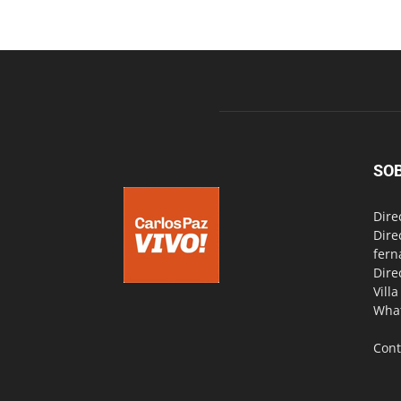
SO
Dire
Dire
fern
Dire
Vill
Wha
Cont