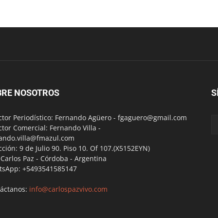
BRE NOSOTROS
S
ctor Periodístico: Fernando Agüero -
fgaguero@gmail.com
ctor Comercial: Fernando Villa -
ando.villa@fmazul.com
cción: 9 de Julio 90. Piso 10. Of 107.(X5152EYN)
a Carlos Paz - Córdoba - Argentina
tsApp: +5493541585147
áctanos:
info@carlospazvivo.com