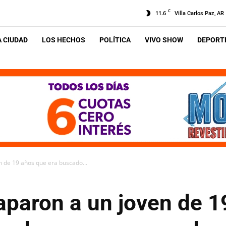
C
11.6
Villa Carlos Paz, AR
A CIUDAD
LOS HECHOS
POLÍTICA
VIVO SHOW
DEPORTE
 de 19 años que era buscado...
aparon a un joven de 1