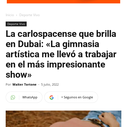
Inicio
Deporte Vivo
Deporte Vivo
La carlospacense que brilla
en Dubai: «La gimnasia
artística me llevó a trabajar
en el más impresionante
show»
Por
Walter Tortone
-
5 julio, 2022
WhatsApp
+ Seguinos en Google