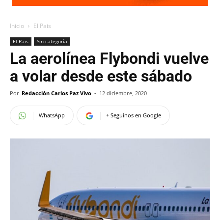
Inicio
El Pais
El Pais
Sin categoría
La aerolínea Flybondi vuelve
a volar desde este sábado
Por
Redacción Carlos Paz Vivo
-
12 diciembre, 2020
WhatsApp
+ Seguinos en Google