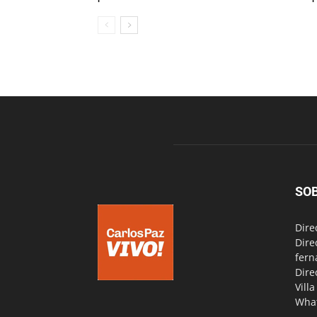
SO
Dire
Dire
fern
Dire
Vill
Wha