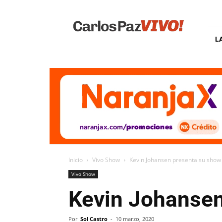
Carlos
Paz
Vivo
L
Inicio
Vivo Show
Kevin Johansen presenta su show
Vivo Show
Kevin Johansen
Por
Sol Castro
-
10 marzo, 2020