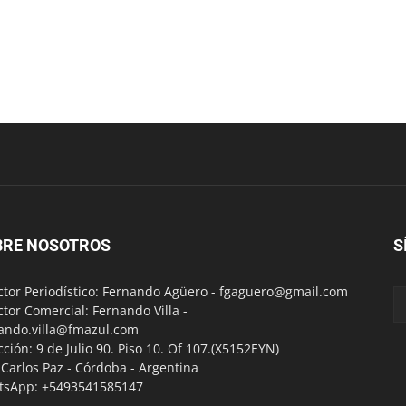
BRE NOSOTROS
S
ctor Periodístico: Fernando Agüero -
fgaguero@gmail.com
ctor Comercial: Fernando Villa -
ando.villa@fmazul.com
cción: 9 de Julio 90. Piso 10. Of 107.(X5152EYN)
a Carlos Paz - Córdoba - Argentina
tsApp: +5493541585147