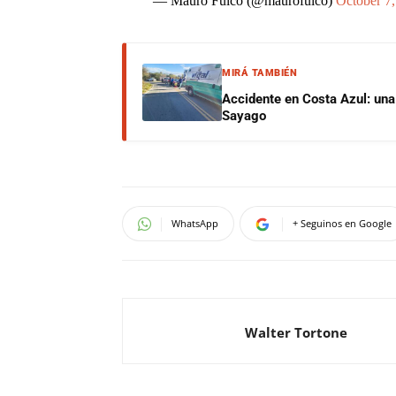
— Mauro Fulco (@maurofulco)
October 7
MIRÁ TAMBIÉN
Accidente en Costa Azul: una 
Sayago
WhatsApp
+ Seguinos en Google
Walter Tortone