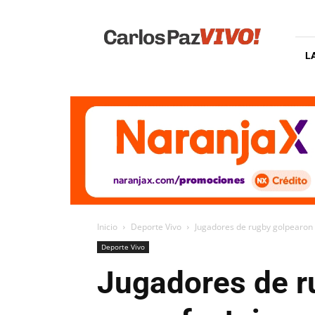
Carlos
Paz
Vivo
L
Inicio
Deporte Vivo
Jugadores de rugby golpearon 
Deporte Vivo
Jugadores de r