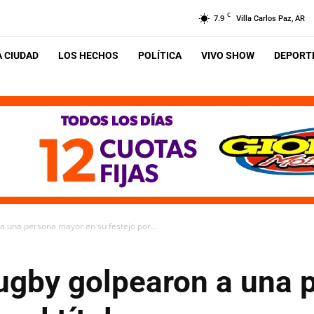
C
7.9
Villa Carlos Paz, AR
A CIUDAD
LOS HECHOS
POLÍTICA
VIVO SHOW
DEPORTE
a una persona mayor en su festejo por...
ugby golpearon a una 