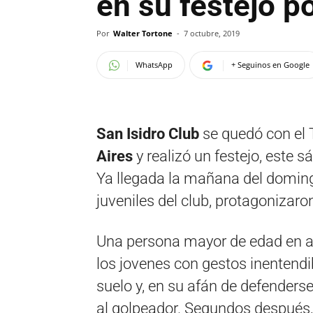
en su festejo po
Por
Walter Tortone
-
7 octubre, 2019
WhatsApp
+ Seguinos en Google
San Isidro Club
se quedó con el 
Aires
y realizó un festejo, este s
Ya llegada la mañana del doming
juveniles del club, protagonizar
Una persona mayor de edad en a
los jovenes con gestos inentendib
suelo y, en su afán de defenderse 
al golpeador. Segundos después,