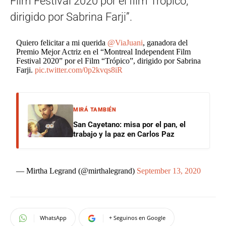
Film Festival 2020 por el film Trópico,
dirigido por Sabrina Farji”.
Quiero felicitar a mi querida
@ViaJuani
, ganadora del
Premio Mejor Actriz en el “Montreal Independent Film
Festival 2020” por el Film “Trópico”, dirigido por Sabrina
Farji.
pic.twitter.com/0p2kvqs8iR
MIRÁ TAMBIÉN
San Cayetano: misa por el pan, el
trabajo y la paz en Carlos Paz
— Mirtha Legrand (@mirthalegrand)
September 13, 2020
WhatsApp
+ Seguinos en Google