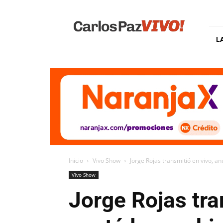
Carlos
Paz
Vivo
L
Inicio
Vivo Show
Jorge Rojas transmitió en vivo, an
Vivo Show
Jorge Rojas tra