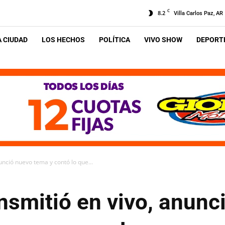
C
8.2
Villa Carlos Paz, AR
A CIUDAD
LOS HECHOS
POLÍTICA
VIVO SHOW
DEPORTE
unció nuevo tema y contó lo que...
nsmitió en vivo, anunc