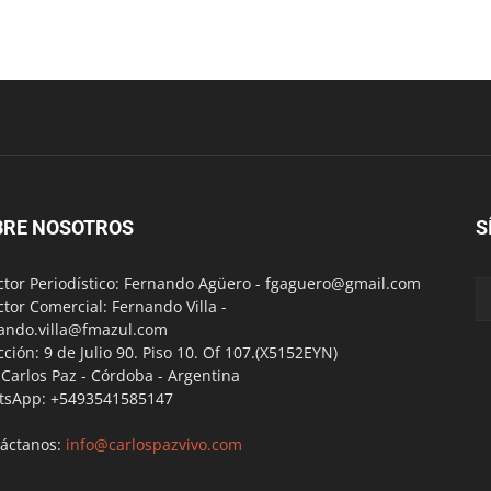
BRE NOSOTROS
S
ctor Periodístico: Fernando Agüero -
fgaguero@gmail.com
ctor Comercial: Fernando Villa -
ando.villa@fmazul.com
cción: 9 de Julio 90. Piso 10. Of 107.(X5152EYN)
a Carlos Paz - Córdoba - Argentina
tsApp: +5493541585147
áctanos:
info@carlospazvivo.com