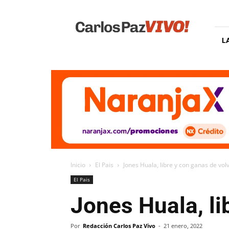
Carlos
Paz
Vivo
L
Inicio
El Pais
Jones Huala, libre y con ganas de vol
El Pais
Jones Huala, li
Por
Redacción Carlos Paz Vivo
-
21 enero, 2022