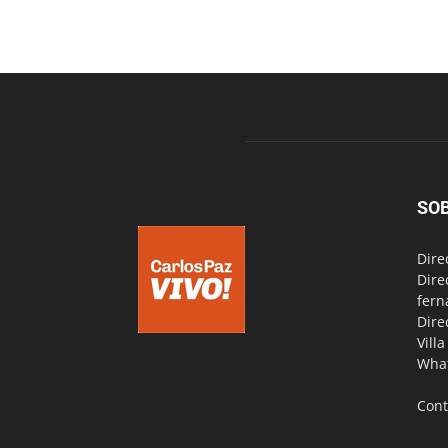
SO
Dire
Dire
fern
Dire
Vill
Wha
Cont