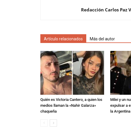
Redacción Carlos Paz 
Artículo relacionados
Más del autor
Quién es Victoria Cantero, a quien los
Milei y un 
medios llaman la «Nahir Galarza»
expulsar a e
chaqueña
la Argentina