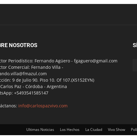
BRE NOSOTROS
S
ctor Periodístico: Fernando Agüero -
fgaguero@gmail.com
ctor Comercial: Fernando Villa -
ando.villa@fmazul.com
cción: 9 de Julio 90. Piso 10. Of 107.(X5152EYN)
a Carlos Paz - Córdoba - Argentina
tsApp: +5493541585147
áctanos:
info@carlospazvivo.com
Ultimas Noticias
Los Hechos
La Ciudad
Vivo Show
Polí