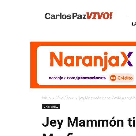
Carlos
Paz
Vivo
L
Inicio
Vivo Show
Jey Mammón tiene Covid y será b
Vivo Show
Jey Mammón tie