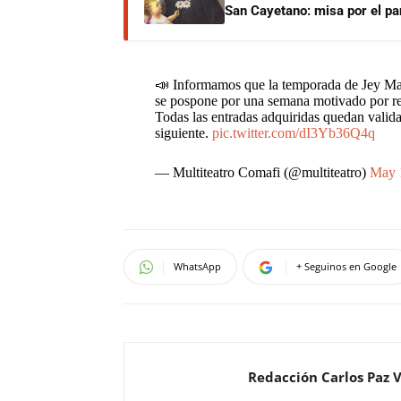
San Cayetano: misa por el pan
📣 Informamos que la temporada de Jey Ma
se pospone por una semana motivado por res
Todas las entradas adquiridas quedan valid
siguiente.
pic.twitter.com/dI3Yb36Q4q
— Multiteatro Comafi (@multiteatro)
May 
WhatsApp
+ Seguinos en Google
Redacción Carlos Paz 