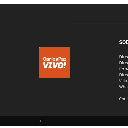
SO
Dire
Dire
fern
Dire
Vill
Wha
Cont
©