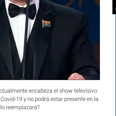
actualmente encabeza el show televisivo
 Covid-19 y no podrá estar presente en la
 lo reemplazará?