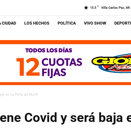
C
15.5
Villa Carlos Paz, AR
A CIUDAD
LOS HECHOS
POLÍTICA
VIVO SHOW
DEPORTE
aja en La Peña de Morfi
ne Covid y será baja 