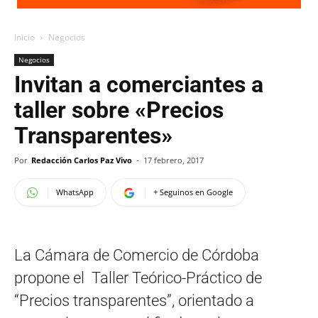
Inicio
Negocios
Negocios
Invitan a comerciantes a
taller sobre «Precios
Transparentes»
Por
Redacción Carlos Paz Vivo
-
17 febrero, 2017
WhatsApp
+ Seguinos en Google
La Cámara de Comercio de Córdoba
propone el Taller Teórico-Práctico de
“Precios transparentes”, orientado a