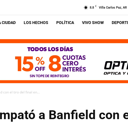
C
8.8
Villa Carlos Paz, AR
A CIUDAD
LOS HECHOS
POLÍTICA
VIVO SHOW
DEPORTE
 con el tiro del final en...
empató a Banfield con el