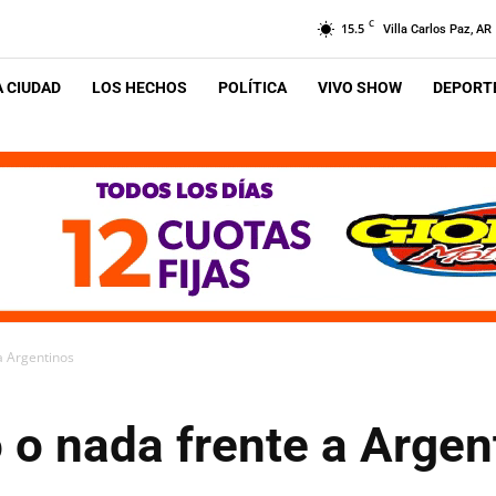
C
15.5
Villa Carlos Paz, AR
A CIUDAD
LOS HECHOS
POLÍTICA
VIVO SHOW
DEPORTE
 a Argentinos
do o nada frente a Argen